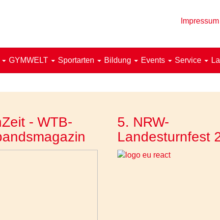
Impressum
!
GYMWELT
Sportarten
Bildung
Events
Service
La
Zeit - WTB-
5. NRW-
bandsmagazin
Landesturnfest 