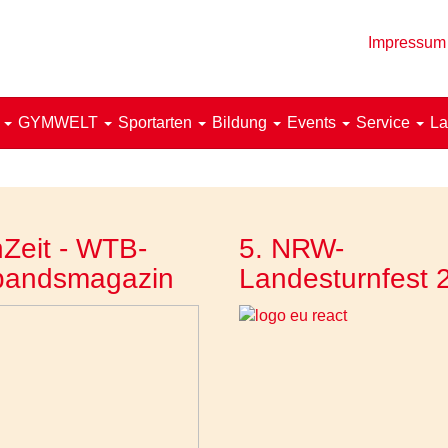
Impressum
!
GYMWELT
Sportarten
Bildung
Events
Service
La
Zeit - WTB-
5. NRW-
bandsmagazin
Landesturnfest 