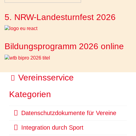
5. NRW-Landesturnfest 2026
Bildungsprogramm 2026 online
O
Vereinsservice
r
Kategorien
d
n
O
Datenschutzdokumente für Vereine
e
r
O
Integration durch Sport
d
r
r
n