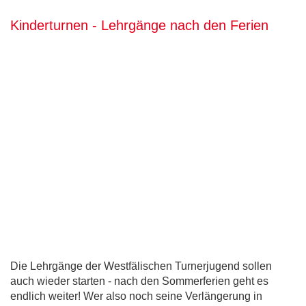
Kinderturnen - Lehrgänge nach den Ferien
Die Lehrgänge der Westfälischen Turnerjugend sollen
auch wieder starten - nach den Sommerferien geht es
endlich weiter! Wer also noch seine Verlängerung in