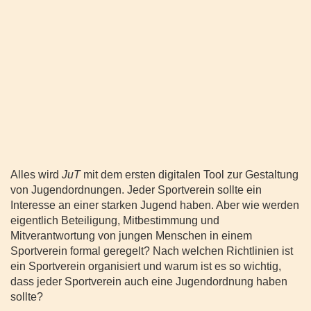
Alles wird
JuT
mit dem ersten digitalen Tool zur Gestaltung
von Jugendordnungen. Jeder Sportverein sollte ein
Interesse an einer starken Jugend haben. Aber wie werden
eigentlich Beteiligung, Mitbestimmung und
Mitverantwortung von jungen Menschen in einem
Sportverein formal geregelt? Nach welchen Richtlinien ist
ein Sportverein organisiert und warum ist es so wichtig,
dass jeder Sportverein auch eine Jugendordnung haben
sollte?