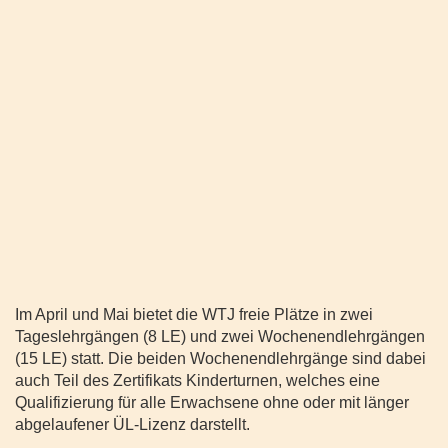
Im April und Mai bietet die WTJ freie Plätze in zwei
Tageslehrgängen (8 LE) und zwei Wochenendlehrgängen
(15 LE) statt. Die beiden Wochenendlehrgänge sind dabei
auch Teil des Zertifikats Kinderturnen, welches eine
Qualifizierung für alle Erwachsene ohne oder mit länger
abgelaufener ÜL-Lizenz darstellt.