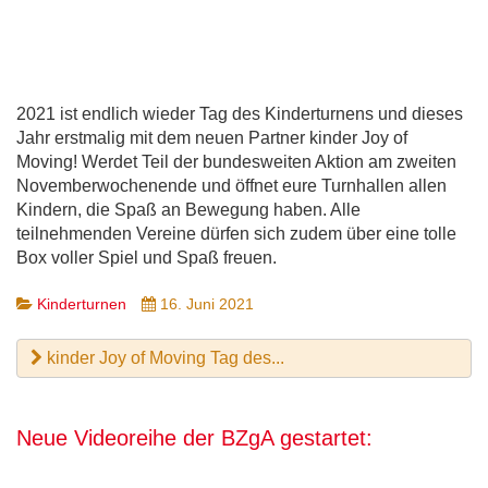
2021 ist endlich wieder Tag des Kinderturnens und dieses
Jahr erstmalig mit dem neuen Partner kinder Joy of
Moving! Werdet Teil der bundesweiten Aktion am zweiten
Novemberwochenende und öffnet eure Turnhallen allen
Kindern, die Spaß an Bewegung haben. Alle
teilnehmenden Vereine dürfen sich zudem über eine tolle
Box voller Spiel und Spaß freuen.
Kinderturnen
16. Juni 2021
kinder Joy of Moving Tag des...
Neue Videoreihe der BZgA gestartet: