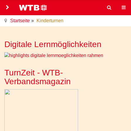
Startseite
Kinderturnen
Digitale Lernmöglichkeiten
TurnZeit - WTB-
Verbandsmagazin