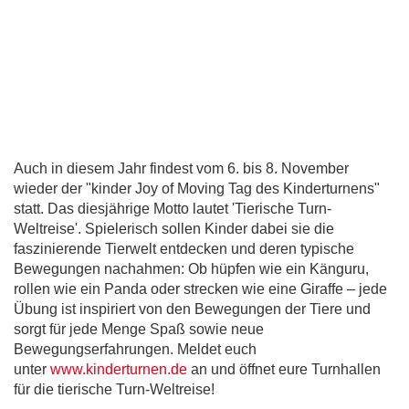
Auch in diesem Jahr findest vom 6. bis 8. November
wieder der
kinder Joy of Moving Tag des Kinderturnens
statt. Das diesjährige Motto lautet 'Tierische Turn-
Weltreise'. Spielerisch sollen Kinder dabei sie die
faszinierende Tierwelt entdecken und deren typische
Bewegungen nachahmen: Ob hüpfen wie ein Känguru,
rollen wie ein Panda oder strecken wie eine Giraffe – jede
Übung ist inspiriert von den Bewegungen der Tiere und
sorgt für jede Menge Spaß sowie neue
Bewegungserfahrungen. Meldet euch
unter
www.kinderturnen.de
an und öffnet eure Turnhallen
für die tierische Turn-Weltreise!