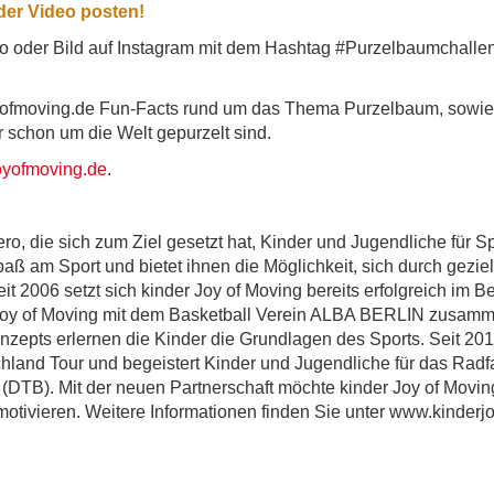
der Video posten!
eo oder Bild auf Instagram mit dem Hashtag #Purzelbaumchallen
yofmoving.de Fun-Facts rund um das Thema Purzelbaum, sowie 
ir schon um die Welt gepurzelt sind.
oyofmoving.de
.
rrero, die sich zum Ziel gesetzt hat, Kinder und Jugendliche für
ß am Sport und bietet ihnen die Möglichkeit, sich durch gezielt
it 2006 setzt sich kinder Joy of Moving bereits erfolgreich im B
r Joy of Moving mit dem Basketball Verein ALBA BERLIN zusamme
zepts erlernen die Kinder die Grundlagen des Sports. Seit 2018
and Tour und begeistert Kinder und Jugendliche für das Radfa
DTB). Mit der neuen Partnerschaft möchte kinder Joy of Movin
otivieren. Weitere Informationen finden Sie unter www.kinderj