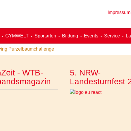
Impressum
!
GYMWELT
Sportarten
Bildung
Events
Service
La
oving Purzelbaumchallenge
Zeit - WTB-
5. NRW-
bandsmagazin
Landesturnfest 