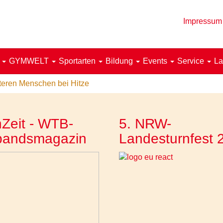
Impressum
!
GYMWELT
Sportarten
Bildung
Events
Service
La
lteren Menschen bei Hitze
Zeit - WTB-
5. NRW-
bandsmagazin
Landesturnfest 