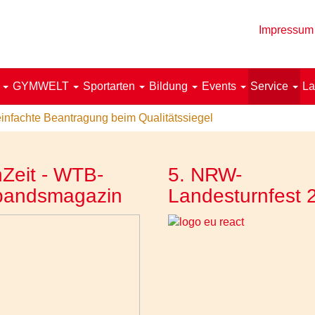
Impressum
!
GYMWELT
Sportarten
Bildung
Events
Service
La
infachte Beantragung beim Qualitätssiegel
Zeit - WTB-
5. NRW-
bandsmagazin
Landesturnfest 