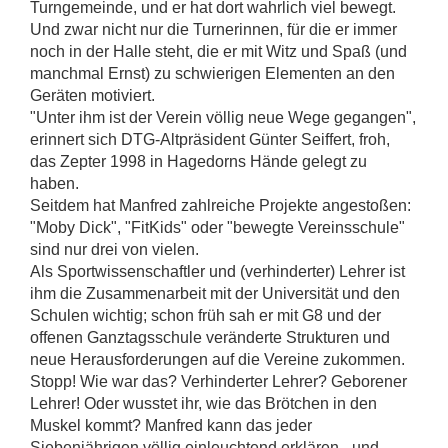
Turngemeinde, und er hat dort wahrlich viel bewegt.
Und zwar nicht nur die Turnerinnen, für die er immer
noch in der Halle steht, die er mit Witz und Spaß (und
manchmal Ernst) zu schwierigen Elementen an den
Geräten motiviert.
"Unter ihm ist der Verein völlig neue Wege gegangen",
erinnert sich DTG-Altpräsident Günter Seiffert, froh,
das Zepter 1998 in Hagedorns Hände gelegt zu
haben.
Seitdem hat Manfred zahlreiche Projekte angestoßen:
"Moby Dick", "FitKids" oder "bewegte Vereinsschule"
sind nur drei von vielen.
Als Sportwissenschaftler und (verhinderter) Lehrer ist
ihm die Zusammenarbeit mit der Universität und den
Schulen wichtig; schon früh sah er mit G8 und der
offenen Ganztagsschule veränderte Strukturen und
neue Herausforderungen auf die Vereine zukommen.
Stopp! Wie war das? Verhinderter Lehrer? Geborener
Lehrer! Oder wusstet ihr, wie das Brötchen in den
Muskel kommt? Manfred kann das jeder
Siebenjährigen völlig einleuchtend erklären - und