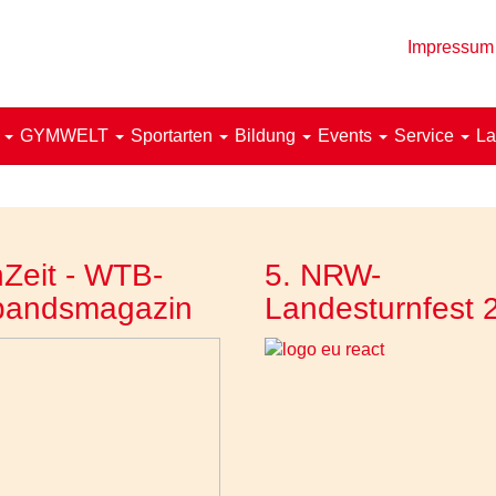
Impressum
!
GYMWELT
Sportarten
Bildung
Events
Service
La
Zeit - WTB-
5. NRW-
bandsmagazin
Landesturnfest 