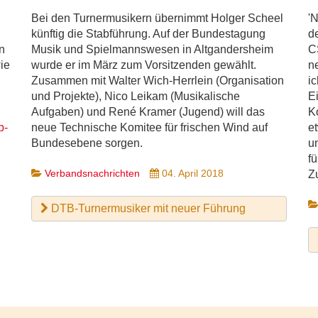
Bei den Turnermusikern übernimmt Holger Scheel
'
künftig die Stabführung. Auf der Bundestagung
d
n
Musik und Spielmannswesen in Altgandersheim
C
ie
wurde er im März zum Vorsitzenden gewählt.
n
Zusammen mit Walter Wich-Herrlein (Organisation
i
und Projekte), Nico Leikam (Musikalische
E
Aufgaben) und René Kramer (Jugend) will das
K
b-
neue Technische Komitee für frischen Wind auf
e
Bundesebene sorgen.
u
fü
Verbandsnachrichten
04. April 2018
Z
DTB-Turnermusiker mit neuer Führung