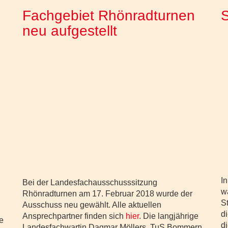
Fachgebiet Rhönradturnen
S
neu aufgestellt
I
Bei der Landesfachausschusssitzung
w
Rhönradturnen am 17. Februar 2018 wurde der
S
Ausschuss neu gewählt. Alle aktuellen
d
Ansprechpartner finden sich
hier
. Die langjährige
e
d
Landesfachwartin Dagmar Möllers, TuS Bommern,