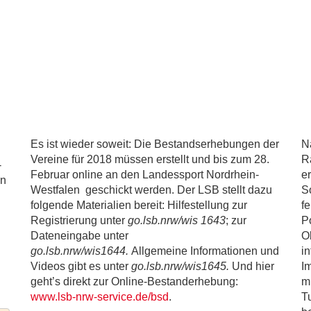
Es ist wieder soweit: Die Bestandserhebungen der
N
Vereine für 2018 müssen erstellt und bis zum 28.
R
-
Februar online an den Landessport Nordrhein-
e
on
Westfalen geschickt werden. Der LSB stellt dazu
S
n
folgende Materialien bereit: Hilfestellung zur
fe
Registrierung unter
go.lsb.nrw/wis 1643
; zur
P
Dateneingabe unter
O
go.lsb.nrw/wis1644.
Allgemeine Informationen und
i
Videos gibt es unter
go.lsb.nrw/wis1645.
Und hier
I
geht’s direkt zur Online-Bestanderhebung:
m
www.lsb-nrw-service.de/bsd
.
T