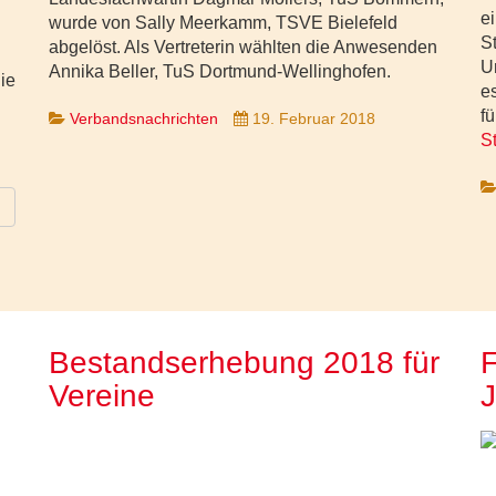
e
wurde von Sally Meerkamm, TSVE Bielefeld
S
abgelöst. Als Vertreterin wählten die Anwesenden
U
Annika Beller, TuS Dortmund-Wellinghofen.
die
e
f
Verbandsnachrichten
19. Februar 2018
S
Bestandserhebung 2018 für
F
Vereine
J